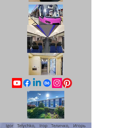
Igor Telychko, Ігор Теличко, Игорь