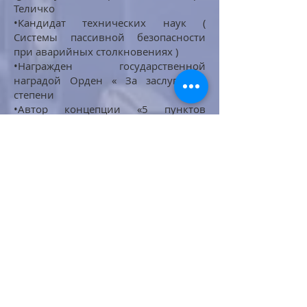
Теличко
•Кандидат технических наук (
Системы пассивной безопасности
при аварийных столкновениях )
•Награжден государственной
наградой Орден « За заслуги» III
степени
•Автор концепции «5 пунктов
Безопасности транспорта»
• Игорь Теличко основатель и
владелец брендов МДС и IBT GmbH -
разработка, изготовление и сервис
транспортного интерьера и кабин
управления
•Автор проектов и организатор
серийного производства кабин
управления локомотивов и
головных вагонов пассажирских
поездов, туалетных кабин по
принципу «установил и поехал»
•Автор статей о принципах