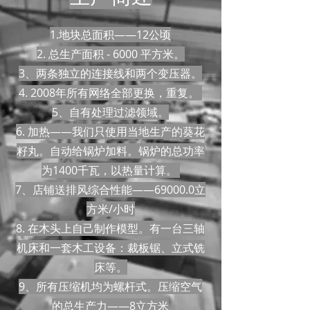
1.地块总面积——12公顷
2. 总生产面积 - 6000 平方米。
3、两条独立的连接线和两个变压器。
4. 2008年所有网络全部更换，重复。
5、自有处理过滤领域。
6. 加热——我们只使用当地生产的葵花
籽丸。自动给锅炉加料。锅炉的总功率
为1400千瓦，以热量计算。
7、店铺送排风综合性能——69000.0立
方米/小时
8. 在木头上自己制作模型。有一台三轴
机床和一套木工设备：裁板锯、立式铣
床等。
9、所有压缩机均为螺杆式。压缩空气
的总生产力——8立方米